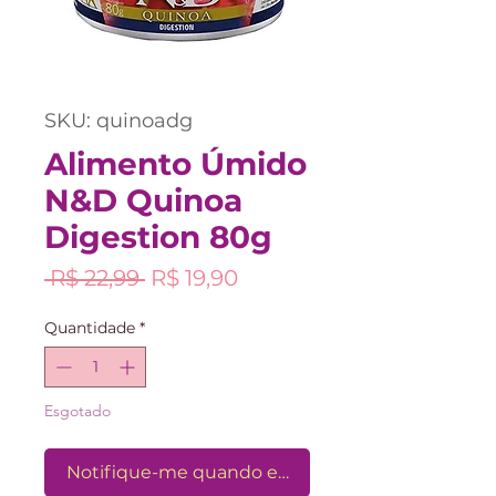
SKU: quinoadg
Alimento Úmido
N&D Quinoa
Digestion 80g
Preço
Preço
 R$ 22,99 
R$ 19,90
normal
promocional
Quantidade
*
Esgotado
Notifique-me quando estiver disponível