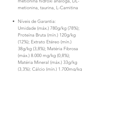
metionina hidroxi analoga, DL-
metionina, taurina, L-Carnitina
Níveis de Garantia:
Umidade (máx.) 780g/kg (78%);
Proteína Bruta (mín.) 120g/kg
(12%); Extrato Etéreo (mín.)
38g/kg (3,8%); Matéria Fibrosa
(máx.) 8.000 mg/kg (0,8%);
Matéria Mineral (máx.) 33g/kg
(3,3%); Cálcio (mín.) 1.700mg/kg
(0,17%); Cálcio (máx.)
3.100mg/kg (0,31%); Fósforo
(mín.) 1.400mg/kg (0,14%);
Fruto-Oligossacarídeos (mín.)
1.800mg/kg; Metionina (mín.)
1.500mg/kg; Taurina (mín.)
800mg/kg; L-carnitina (mín.)
50mg/kg; Ômega 6 (mín.)
7.000mg/kg; Ômega 3 (mín.)