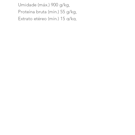
Umidade (máx.) 900 g/kg,
Proteína bruta (mín.) 55 g/kg,
Extrato etéreo (mín.) 15 g/kg,
Matéria mineral (máx.) 10 g/kg,
Matéria fibrosa (máx.) 10 g/kg,
Cálcio (máx.) 200 mg/kg, Cálcio
(mín.) 50 mg/kg, Fósforo (mín.)
200 mg/kg, Ômega 3 (mín.) 150
mg/kg, Ômega 6 (mín.) 1.500
mg/kg, Energia metabolizável
450 kcal/kg
Loja
Ronroninha Cat Sitter
Política de Loja
Contato