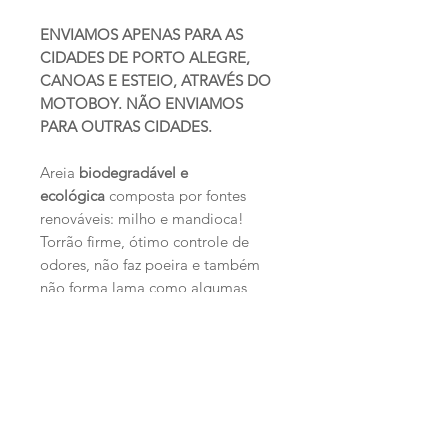
ENVIAMOS APENAS PARA AS
CIDADES DE PORTO ALEGRE,
CANOAS E ESTEIO, ATRAVÉS DO
MOTOBOY. NÃO ENVIAMOS
PARA OUTRAS CIDADES.
Areia
biodegradável e
ecológica
composta por fontes
renováveis: milho e mandioca!
Torrão firme, ótimo controle de
odores, não faz poeira e também
não forma lama como algumas
areias de argila! Grãos finos, cor
clara (bom para controlar a cor da
urina e detectar possíveis
problemas urinários).