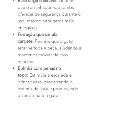
Base larga e estável:
Garante
que o arranhador não tombe,
oferecendo segurança durante o
uso, mesmo para gatos mais
enérgicos.
Forração que simula
carpete:
Permite que o gato
arranhe toda a peça, ajudando a
manter os móveis da casa
intactos.
Bolinha com penas no
topo:
Estimula a escalada e
brincadeiras, despertando o
instinto de caça e promovendo
diversão para o gato.
O
Arranhador Obelisco
combina
funcionalidade e diversão,
atendendo às necessidades dos
felinos em crescimento e