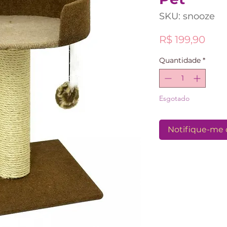
SKU: snooze
Pre
R$ 199,90
Quantidade
*
Esgotado
Notifique-me 