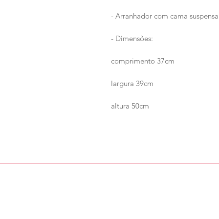
- Arranhador com cama suspensa 
- Dimensões:
comprimento 37cm
largura 39cm
altura 50cm
Loja
Ronroninha Cat Sitter
Política de Loja