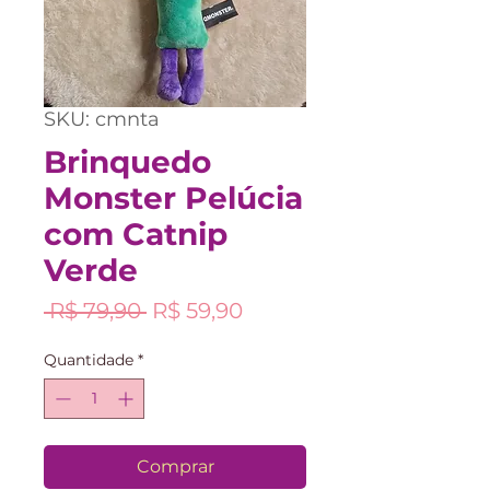
SKU: cmnta
Brinquedo
Monster Pelúcia
com Catnip
Verde
Preço
Preço
 R$ 79,90 
R$ 59,90
normal
promocional
Quantidade
*
Comprar