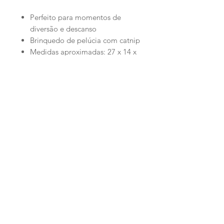
Perfeito para momentos de
diversão e descanso
Brinquedo de pelúcia com catnip
Medidas aproximadas: 27 x 14 x
4cm
Loja
Ronroninha Cat Sitter
Política de Loja
Contato