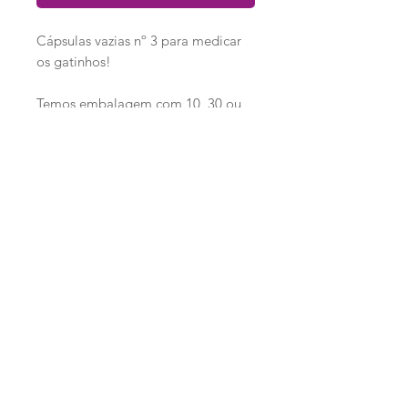
Cápsulas vazias nº 3 para medicar
os gatinhos!
Temos embalagem com 10, 30 ou
60 unidades
Loja
Ronroninha Cat Sitter
Política de Loja
Contato