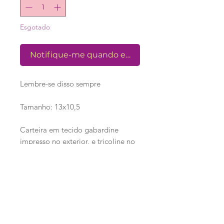
Esgotado
Notifique-me quando estiver disponível
Lembre-se disso sempre
Tamanho: 13x10,5
Carteira em tecido gabardine
impresso no exterior, e tricoline no
interior. Espaço para até dois
cartões. Bolso para notas e porta
documento. Fecho com botão de
pressão