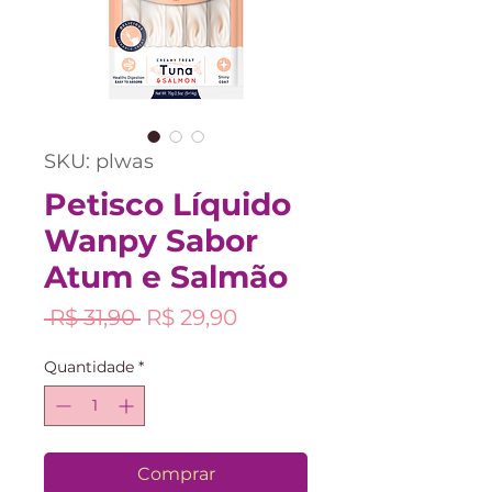
SKU: plwas
Petisco Líquido
Wanpy Sabor
Atum e Salmão
Preço
Preço
 R$ 31,90 
R$ 29,90
normal
promocional
Quantidade
*
Comprar