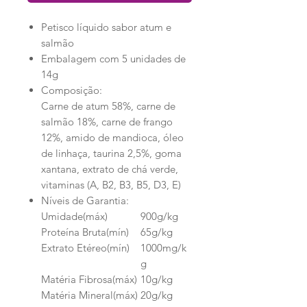
Petisco líquido sabor atum e
salmão
Embalagem com 5 unidades de
14g
Composição:
Carne de atum 58%, carne de
salmão 18%, carne de frango
12%, amido de mandioca, óleo
de linhaça, taurina 2,5%, goma
xantana, extrato de chá verde,
vitaminas (A, B2, B3, B5, D3, E)
Níveis de Garantia:
Umidade(máx)
900g/kg
Proteína Bruta(mín)
65g/kg
Extrato Etéreo(mín)
1000mg/k
g
Matéria Fibrosa(máx)
10g/kg
Matéria Mineral(máx)
20g/kg