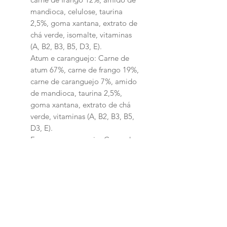
mandioca, celulose, taurina
2,5%, goma xantana, extrato de
chá verde, isomalte, vitaminas
(A, B2, B3, B5, D3, E).
Atum e caranguejo: Carne de
atum 67%, carne de frango 19%,
carne de caranguejo 7%, amido
de mandioca, taurina 2,5%,
goma xantana, extrato de chá
verde, vitaminas (A, B2, B3, B5,
D3, E).
Frango e caranguejo: Carne de
frango 74%, carne de caranguejo
15%, amido de mandioca,
taurina 2,5%, goma xantana,
extrato de chá verde, vitaminas
(A, B2, B3, B5, D3, E).
Níveis de Garantia:
Umidade(máx)
900g/kg