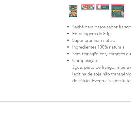
Sachê para gatos sabor frang
Embalagem de 80g
Super premium natural
Ingredientes 100% naturais
Sem transgênicos, corantes ou
Composição:
água, peito de frango, moela 
lecitina de soja não transgên
de cálcio. Eventuais substituto
Loja
Ronroninha Cat Sitter
Política de Loja