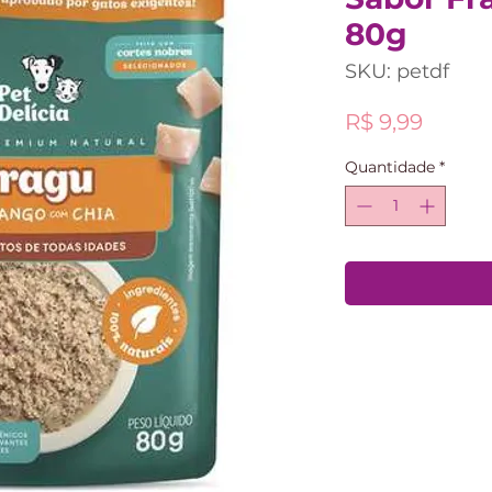
80g
SKU: petdf
Preço
R$ 9,99
Quantidade
*