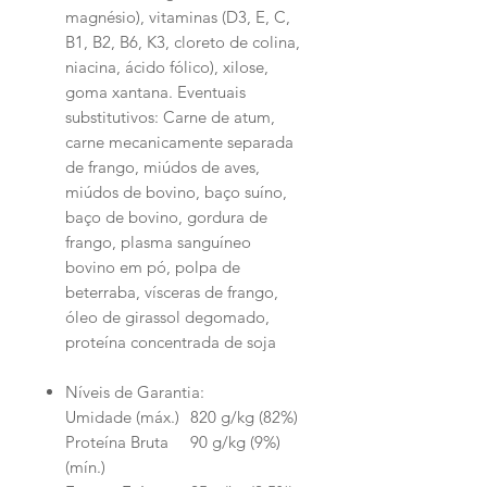
magnésio), vitaminas (D3, E, C,
B1, B2, B6, K3, cloreto de colina,
niacina, ácido fólico), xilose,
goma xantana. Eventuais
substitutivos: Carne de atum,
carne mecanicamente separada
de frango, miúdos de aves,
miúdos de bovino, baço suíno,
baço de bovino, gordura de
frango, plasma sanguíneo
bovino em pó, polpa de
beterraba, vísceras de frango,
óleo de girassol degomado,
proteína concentrada de soja
Níveis de Garantia:
Umidade (máx.)
820 g/kg (82%)
Proteína Bruta
90 g/kg (9%)
(mín.)