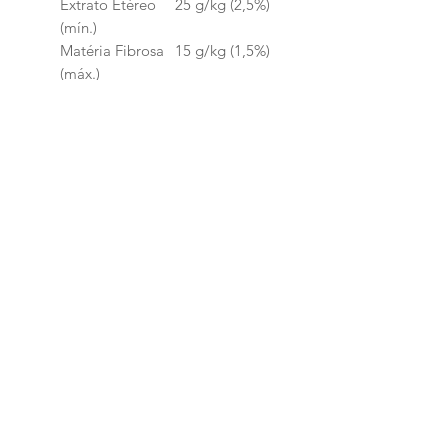
Extrato Etéreo
25 g/kg (2,5%)
(mín.)
Matéria Fibrosa
15 g/kg (1,5%)
(máx.)
Matéria Mineral
25 g/kg (2,5%)
(máx.)
Cálcio (mín.)
2.000 mg/kg
(0,2%)
Cálcio (máx.)
5.000 mg/kg
(0,5%)
Fósforo (mín.)
1.000 mg/kg
(0,1%)
Sódio (mín.)
500 mg/kg
(0,05%)
Potássio (mín.)
1.700 mg/kg
(0,17%)
Magnésio (mín.)
100 mg/kg
(0,01%)
Taurina (mín)
700 mg/kg
(0,07%)