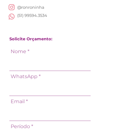
@ronroninha
(51) 99594.3534
Solicite Orçamento:
Nome
WhatsApp
Email
Período