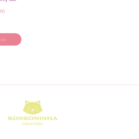
reço
,90
ado