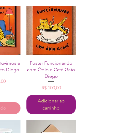
o rápida
Visualização rápida
Ouvimos e
Poster Funcionando
to Diego
com Ódio e Café Gato
Diego
reço
,00
Preço
R$ 100,00
Adicionar ao
ado
carrinho