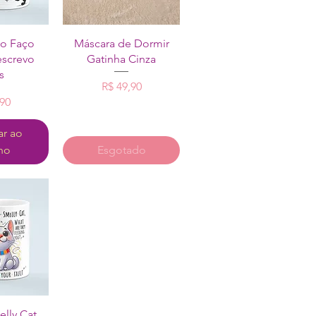
o rápida
Visualização rápida
o Faço
Máscara de Dormir
escrevo
Gatinha Cinza
s
Preço
R$ 49,90
reço
,90
ar ao
nho
Esgotado
o rápida
lly Cat