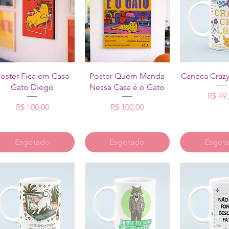
Visualização rápida
Visualização rápida
Visualizaçã
oster Fica em Casa
Poster Quem Manda
Caneca Crazy
Gato Diego
Nessa Casa é o Gato
P
R$ 49
Preço
Preço
R$ 100,00
R$ 100,00
Esgotado
Esgotado
Esgot