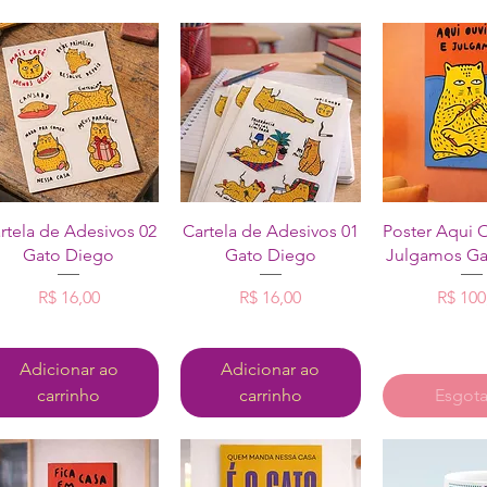
Visualização rápida
Visualização rápida
Visualizaçã
rtela de Adesivos 02
Cartela de Adesivos 01
Poster Aqui 
Gato Diego
Gato Diego
Julgamos Ga
Preço
Preço
P
R$ 16,00
R$ 16,00
R$ 100
Adicionar ao
Adicionar ao
carrinho
carrinho
Esgot