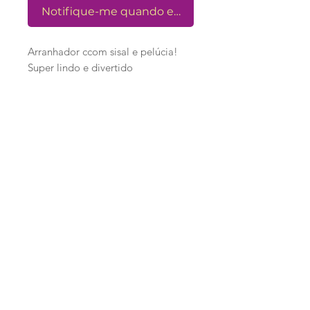
Notifique-me quando estiver disponível
Arranhador ccom sisal e pelúcia!
Super lindo e divertido
Dimensões: 59 x 32 x 33cm
Loja
Ronroninha Cat Sitter
Política de Loja
Contato