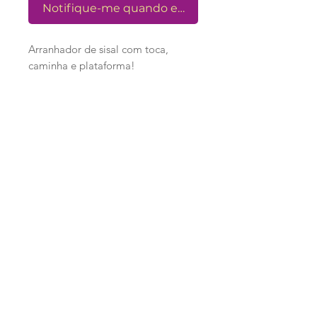
Notifique-me quando estiver disponível
Arranhador de sisal com toca,
caminha e plataforma!
Dimensões: 48 x 48 x 102cm
Loja
Ronroninha Cat Sitter
Política de Loja
Contato