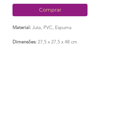
Comprar
Material:
Juta, PVC, Espuma
Dimensões:
27,5 x 27,5 x 48 cm
Peso aproximado:
1,4 kg
Loja
Ronroninha Cat Sitter
Política de Loja
Contato