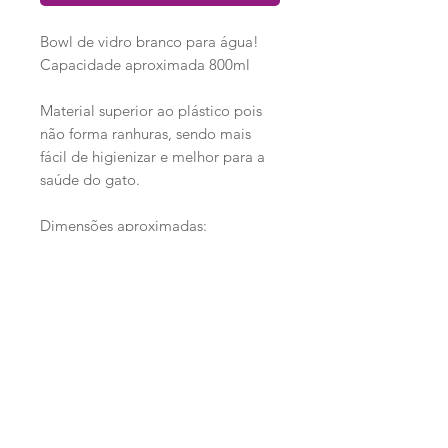
Bowl de vidro branco para água!
Capacidade aproximada 800ml
Material superior ao plástico pois
não forma ranhuras, sendo mais
fácil de higienizar e melhor para a
saúde do gato.
Dimensões aproximadas:
Diâmetro 16cm
Altura 6cm
Loja
Ronroninha Cat Sitter
Política de Loja