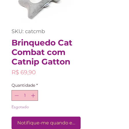
SKU: catcmb
Brinquedo Cat
Combat com
Catnip Gatton
Preço
R$ 69,90
Quantidade
*
Esgotado
Notifique-me quando estiver disponível