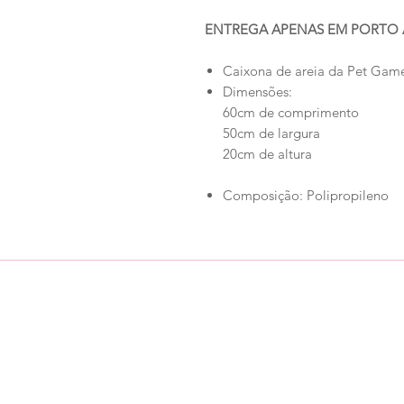
ENTREGA APENAS EM PORTO 
Caixona de areia da Pet Gam
Dimensões:
60cm de comprimento
50cm de largura
20cm de altura
Composição: Polipropileno
Loja
Ronroninha Cat Sitter
Política de Loja
Contato