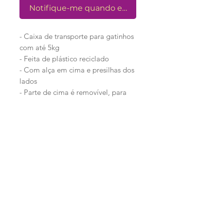
Notifique-me quando estiver disponível
- Caixa de transporte para gatinhos
com até 5kg
- Feita de plástico reciclado
- Com alça em cima e presilhas dos
lados
- Parte de cima é removível, para
maior conforto dos gatinhos
- Medidas:
32 x 47 x 29 cm
Loja
Ronroninha Cat Sitter
Política de Loja
Contato