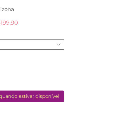
rizona
Preço
199,90
promocional
quando estiver disponível