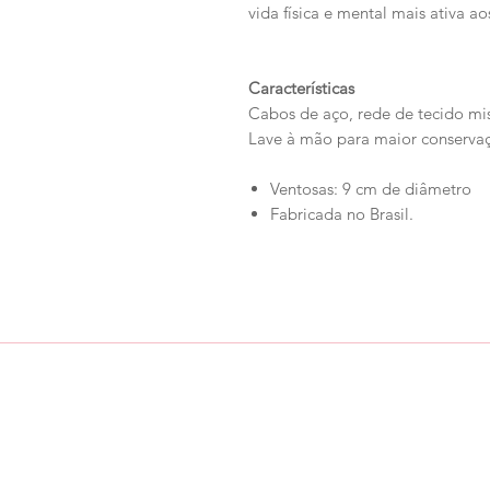
vida física e mental mais ativa ao
Características
Cabos de aço, rede de tecido mis
Lave à mão para maior conserva
Ventosas: 9 cm de diâmetro
Fabricada no Brasil.
Loja
Ronroninha Cat Sitter
Política de Loja
Contato