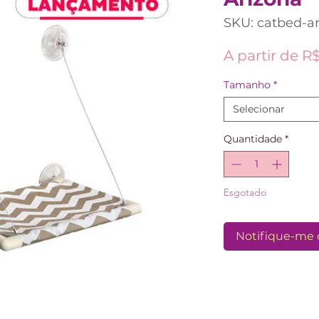
SKU: catbed-a
A partir de
R$
Tamanho
*
Selecionar
Quantidade
*
Esgotado
Notifique-me 