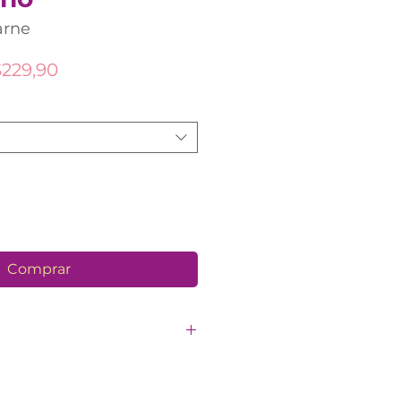
arne
Preço
229,90
promocional
Comprar