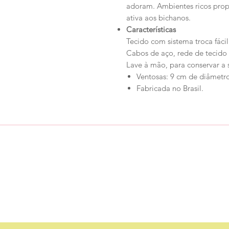
adoram. Ambientes ricos prop
ativa aos bichanos.
Características
Tecido com sistema troca fácil
Cabos de aço, rede de tecido 
Lave à mão, para conservar a 
Ventosas: 9 cm de diâmetr
Fabricada no Brasil.
Loja
Ronroninha Cat Sitter
Política de Loja
Contato