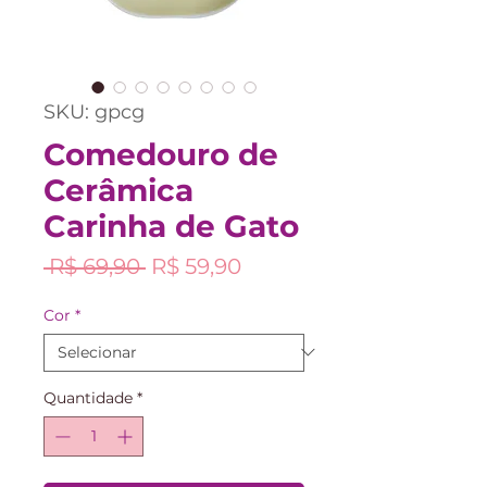
SKU: gpcg
Comedouro de
Cerâmica
Carinha de Gato
Preço
Preço
 R$ 69,90 
R$ 59,90
normal
promocional
Cor
*
Quantidade
*