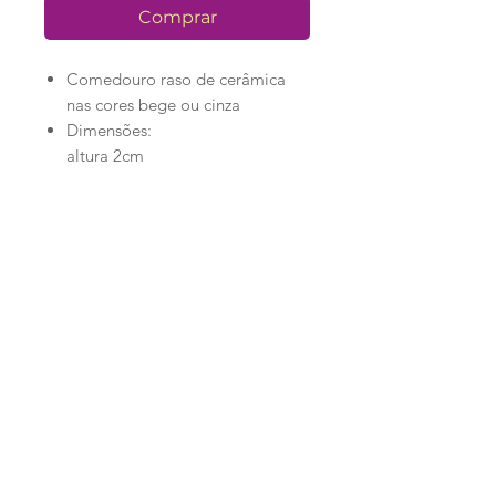
Comprar
Comedouro raso de cerâmica
nas cores bege ou cinza
Dimensões:
altura 2cm
largura 17cm
comprimento 12cm
Loja
Ronroninha Cat Sitter
Política de Loja
Contato