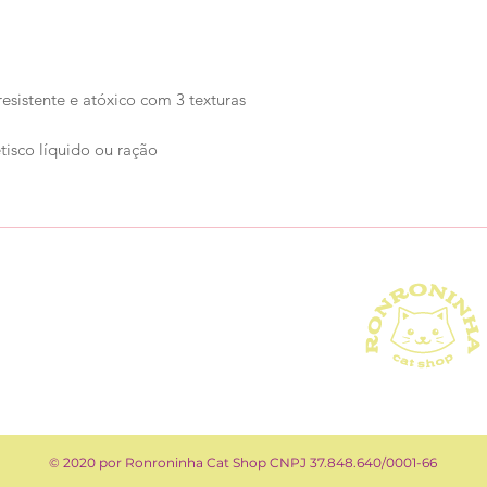
esistente e atóxico com 3 texturas
tisco líquido ou ração
© 2020 por Ronroninha Cat Shop CNPJ 37.848.640/0001-66