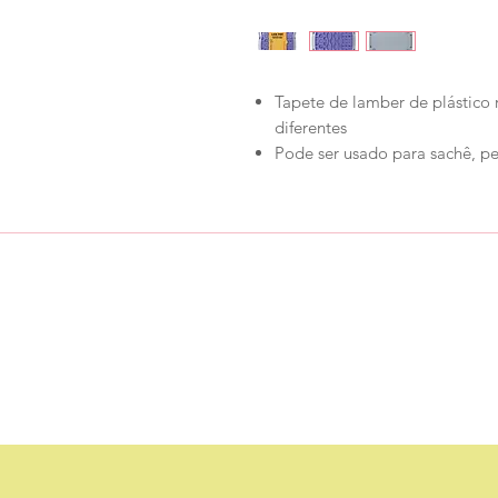
Tapete de lamber de plástico r
diferentes
Pode ser usado para sachê, pe
Loja
Ronroninha Cat Sitter
Política de Loja
Contato