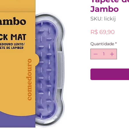
Jambo
SKU: lickij
Preç
R$ 69,90
Quantidade
*