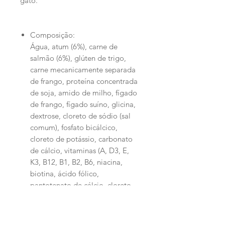
gato.
Composição:
Água, atum (6%), carne de
salmão (6%), glúten de trigo,
carne mecanicamente separada
de frango, proteína concentrada
de soja, amido de milho, fígado
de frango, fígado suíno, glicina,
dextrose, cloreto de sódio (sal
comum), fosfato bicálcico,
cloreto de potássio, carbonato
de cálcio, vitaminas (A, D3, E,
K3, B12, B1, B2, B6, niacina,
biotina, ácido fólico,
pantotenato de cálcio, cloreto
de colina), minerais (sulfato de
zinco, sulfato ferroso, sulfato de
manganês, sulfato de cobre,