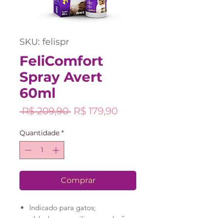
SKU: felispr
FeliComfort
Spray Avert
60ml
Preço
Preço
 R$ 209,90 
R$ 179,90
normal
promocional
Quantidade
*
Comprar
Indicado para gatos;