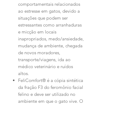
comportamentais relacionados
ao estresse em gatos, devido a
situações que podem ser
estressantes como arranhaduras
e micção em locais
inapropriados, medo/ansiedade,
mudança de ambiente, chegada
de novos moradores,
transporte/viagens, ida ao
médico veterinário e ruídos
altos.
FeliComfort® é a cópia sintética
da fração F3 do feromônio facial
felino e deve ser utilizado no
ambiente em que o gato vive. O
gato produz naturalmente a
fração F3 do feromônio facial.
Ter a cópia sintética desse
feromônio no ambiente em que