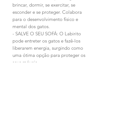
brincar, dormir, se exercitar, se
esconder e se proteger. Colabora
para o desenvolvimento físico e
mental dos gatos.
- SALVE O SEU SOFÁ: O Labirito
pode entreter os gatos e fazê-los
liberarem energia, surgindo como
uma ótima opção para proteger os
seus móveis.
- PARA GATOS E PARA VOCÊ:
Montagem simples, combina com
qualquer ambiente e contém um
par de abraçadeiras para conectá-lo
a outros cubos e formar um novo
brinquedo.
Medida: 35 x 35 x 35 cm.
O buraco interno possui 16 cm de
diâmetro.