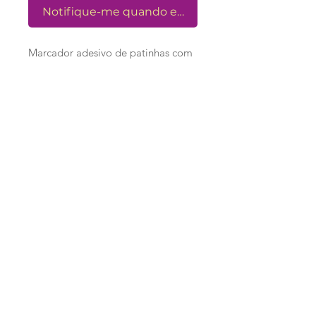
Notifique-me quando estiver disponível
Marcador adesivo de patinhas com
6 conjuntos de patinhas
Loja
Ronroninha Cat Sitter
Política de Loja
Contato