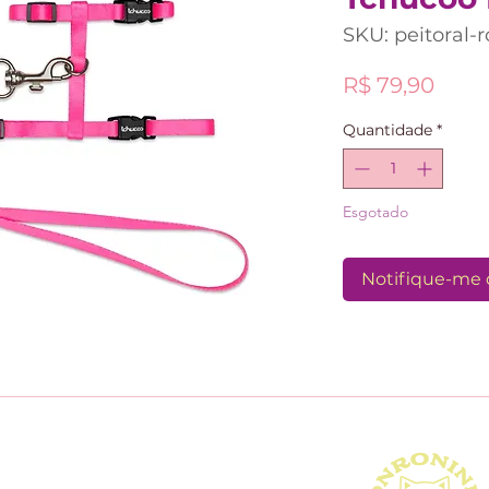
SKU: peitoral-
Preç
R$ 79,90
Quantidade
*
Esgotado
Notifique-me 