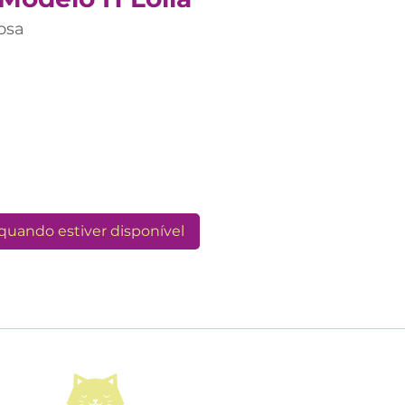
rosa
o
quando estiver disponível