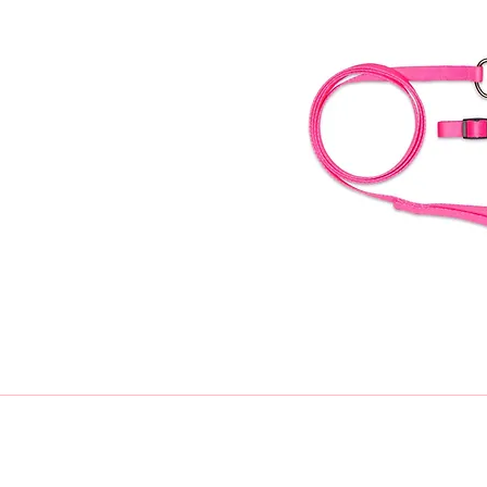
Loja
Ronroninha Cat Sitter