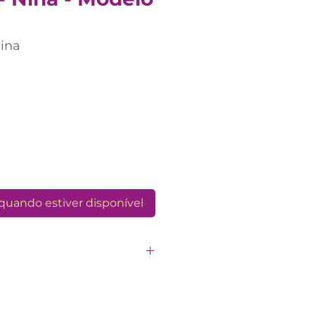
nina
o
quando estiver disponível