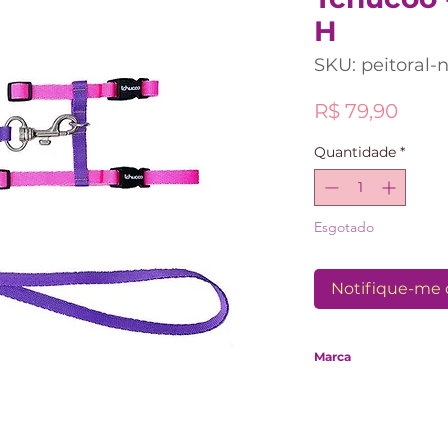
H
SKU: peitoral-
Preç
R$ 79,90
Quantidade
*
Esgotado
Notifique-me 
Marca
Tchucoo