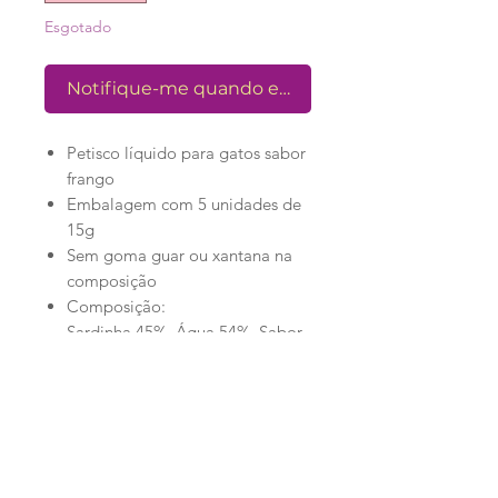
Esgotado
Notifique-me quando estiver disponível
Petisco líquido para gatos sabor
frango
Embalagem com 5 unidades de
15g
Sem goma guar ou xantana na
composição
Composição:
Sardinha 45%, Água 54%, Sabor
Natural 0,2%, Taurina 0,1%,
Vitamida A 0,3%, Vitamina B2
0,1%, Vitamina D3 0,2%,
Vitamina E 0,1%