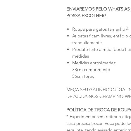
ENVIAREMOS PELO WHATS AS 
POSSA ESCOLHER!
Roupa para gatos tamanho 4
As patas ficam livres, então 
tranquilamente
Produto feito à mão, pode ha
medidas
Medidas aproximadas:
38cm comprimento
56cm tórax
MEÇA SEU GATINHO OU GATIN
DE AJUDA NOS CHAME NO WHAT
POLÍTICA DE TROCA DE ROUP
* Experimentar sem retirar a et
caso precise trocar. Você pode lev
seguinte, tendo avisado anterio