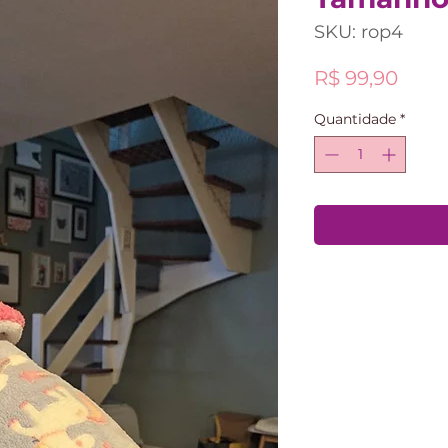
SKU: rop4
Preç
R$ 99,90
Quantidade
*