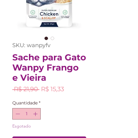
SKU: wanpyfv
Sache para Gato
Wanpy Frango
e Vieira
Preço
Preço
 R$ 21,90 
R$ 15,33
normal
promocional
Quantidade
*
Esgotado