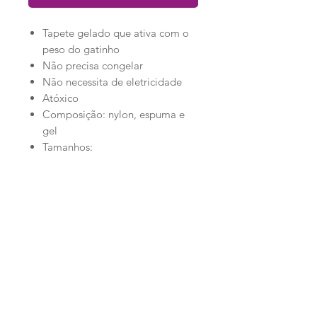
Tapete gelado que ativa com o
peso do gatinho
Não precisa congelar
Não necessita de eletricidade
Atóxico
Composição: nylon, espuma e
gel
Tamanhos:
P 40 x 50cm
M 50 x 65cm
G 50 x 90cm
Loja
Ronroninha Cat Sitter
Política de Loja