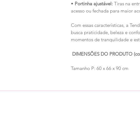
•
Portinha ajustável:
Tiras na ent
acesso ou fechada para maior a
Com essas características, a Ten
busca praticidade, beleza e con
momentos de tranquilidade e esti
DIMENSÕES DO PRODUTO (compri
Tamanho P: 60 x 66 x 90 cm
Loja
Ronroninha Cat Sitter
Política de Loja
Contato