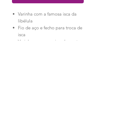
Varinha com a famosa isca da
libélula
Fio de aço e fecho para troca de
isca
Varinha com aproximadamente
35cm
Loja
Ronroninha Cat Sitter
Política de Loja
Contato