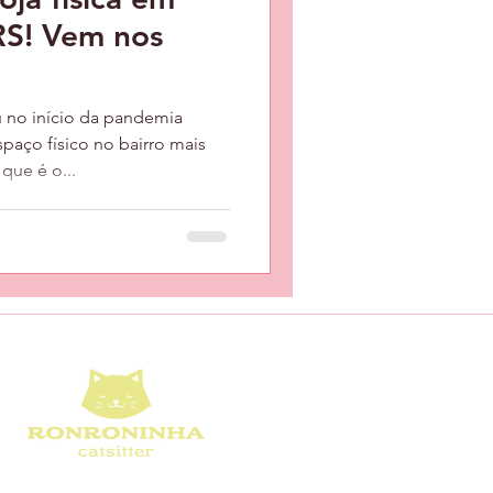
RS! Vem nos
 no início da pandemia
aço físico no bairro mais
que é o...